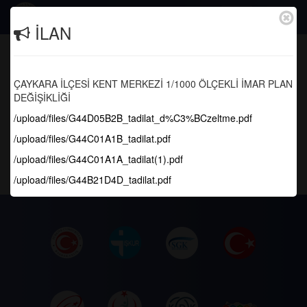
Togg
İLAN
navig
01.07.2026 Tarihli Etkinlik Arşivi
ÇAYKARA İLÇESİ KENT MERKEZİ 1/1000 ÖLÇEKLİ İMAR PLAN
Anasayfa
DEĞİŞİKLİĞİ
/upload/files/G44D05B2B_tadilat_d%C3%BCzeltme.pdf
Meclis Kararları
/upload/files/G44C01A1B_tadilat.pdf
TEMMUZ MECLİS GÜNDEMİ
/upload/files/G44C01A1A_tadilat(1).pdf
01.07.2026
/upload/files/G44B21D4D_tadilat.pdf