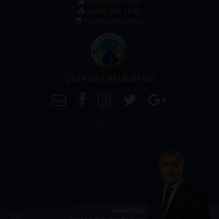
(0462) 616 10 29
(0462) 616 14 68
info@caykara.bel.tr
ÇAYKARA BELEDİYESİ
Powered by
Akçe Bilgisayar Ltd. Şti.
Hanefi TOK