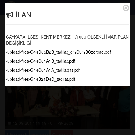
Togg
İLAN
navig
Aygün ve Çakır Ailelerine Bir Ömür
Boyu Mutluluklar..
ÇAYKARA İLÇESİ KENT MERKEZİ 1/1000 ÖLÇEKLİ İMAR PLAN
DEĞİŞİKLİĞİ
Anasayfa
Haber Arşivi
/upload/files/G44D05B2B_tadilat_d%C3%BCzeltme.pdf
/upload/files/G44C01A1B_tadilat.pdf
/upload/files/G44C01A1A_tadilat(1).pdf
/upload/files/G44B21D4D_tadilat.pdf
12.09.2017 19:19:40
2609