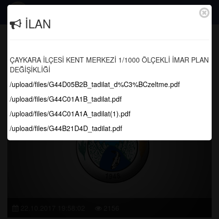
Togg
İLAN
navig
Zeynep ve Burhan Çiftimize Bir Ömür
Boyu Mutluluklar..
ÇAYKARA İLÇESİ KENT MERKEZİ 1/1000 ÖLÇEKLİ İMAR PLAN
DEĞİŞİKLİĞİ
Anasayfa
Haber Arşivi
/upload/files/G44D05B2B_tadilat_d%C3%BCzeltme.pdf
/upload/files/G44C01A1B_tadilat.pdf
/upload/files/G44C01A1A_tadilat(1).pdf
/upload/files/G44B21D4D_tadilat.pdf
22.10.2017 19:58:02
2156