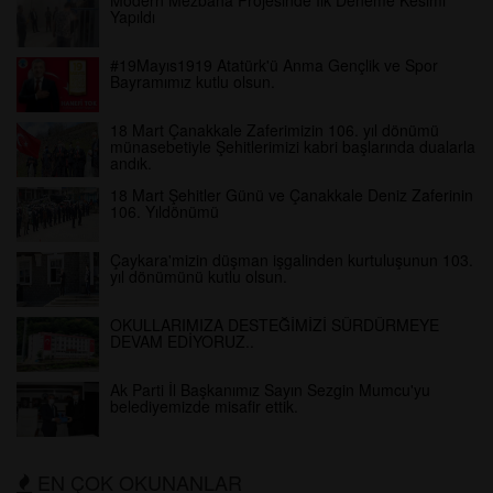
Modern Mezbaha Projesinde İlk Deneme Kesimi
Yapıldı
#19Mayıs1919 Atatürk'ü Anma Gençlik ve Spor
Bayramımız kutlu olsun.
18 Mart Çanakkale Zaferimizin 106. yıl dönümü
münasebetiyle Şehitlerimizi kabri başlarında dualarla
andık.
18 Mart Şehitler Günü ve Çanakkale Deniz Zaferinin
106. Yıldönümü
Çaykara'mizin düşman işgalinden kurtuluşunun 103.
yıl dönümünü kutlu olsun.
OKULLARIMIZA DESTEĞİMİZİ SÜRDÜRMEYE
DEVAM EDİYORUZ..
Ak Parti İl Başkanımız Sayın Sezgin Mumcu'yu
belediyemizde misafir ettik.
EN ÇOK OKUNANLAR