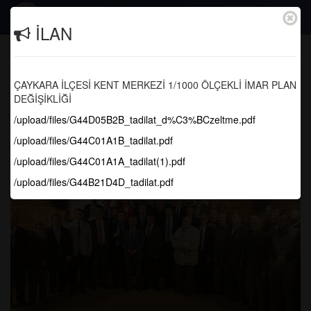
Togg
İLAN
navig
İlçe Müftüsü Ali Fuat Baycan'a Veda
Yemeği..
ÇAYKARA İLÇESİ KENT MERKEZİ 1/1000 ÖLÇEKLİ İMAR PLAN
DEĞİŞİKLİĞİ
Anasayfa
Haber Arşivi
/upload/files/G44D05B2B_tadilat_d%C3%BCzeltme.pdf
/upload/files/G44C01A1B_tadilat.pdf
/upload/files/G44C01A1A_tadilat(1).pdf
/upload/files/G44B21D4D_tadilat.pdf