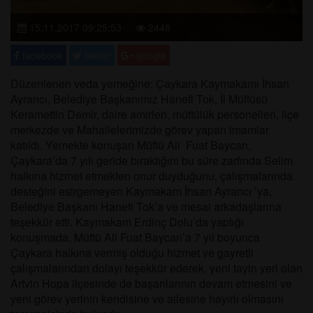
15.11.2017 09:25:53
2448
facebook
twitter
google
Düzenlenen veda yemeğine; Çaykara Kaymakamı İhsan
Ayrancı, Belediye Başkanımız Hanefi Tok, İl Müftüsü
Keramettin Demir, daire amirleri, müftülük personelleri, ilçe
merkezde ve Mahallelerimizde görev yapan imamlar
katıldı. Yemekte konuşan Müftü Ali Fuat Baycan,
Çaykara’da 7 yılı geride bıraktığını bu süre zarfında Selim
halkına hizmet etmekten onur duyduğunu, çalışmalarında
desteğini esirgemeyen Kaymakam İhsan Ayrancı ’ya,
Belediye Başkanı Hanefi Tok’a ve mesai arkadaşlarına
teşekkür etti. Kaymakam Erdinç Dolu’da yaptığı
konuşmada, Müftü Ali Fuat Baycan’a 7 yıl boyunca
Çaykara halkına vermiş olduğu hizmet ve gayretli
çalışmalarından dolayı teşekkür ederek, yeni tayin yeri olan
Artvin Hopa ilçesinde de başarılarının devam etmesini ve
yeni görev yerinin kendisine ve ailesine hayırlı olmasını