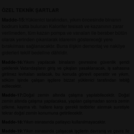
ÖZEL TEKNİK ŞARTLAR
Madde-15:
Yüklenici tarafından, yıkım öncesinde binanın
bodrum katta bulunan Kalorifer tesisatı ve kazanının zarar
verilmeden, tüm kazan pompa ve vanaları ile beraber bütün
olarak yerinden çıkarılarak idarenin göstereceği yere
bırakılması sağlanacaktır. Buna ilişkin demontaj ve nakliye
giderleri teklif bedeline dâhildir.
Madde-16:
Yıkımı yapılacak binaların çevresine güvenlik şeridi
çekilerek Vatandaşların giriş ve çıkışları yasaklanacak, iş sahasına
girilmez levhaları asılacak, bu konuda görevli operatör ve yıkım,
söküm işinde çalışan işçilere bizzat yüklenici tarafından tebliğ
edilecektir.
Madde-17:
Doğal zemin altında çalışma yapılabilecektir. Doğal
zemin altında çalışma yapılacaksa, yapılan çalışmadan sonra zemin
çökme, kayma vb. hallere karşı gerekli tedbirler alınmak suretiyle
tekrar doğal zemin konumuna getirilecektir.
Madde-18:
Yıkım esnasında patlayıcı kullanılmayacaktır.
Madde-19:
Yıkım esnasında çalışacak işçilerin davranış ve çevre ile