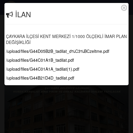
Togg
İLAN
navig
ÇAYKARA BELEDİYE LOJMANI
HURDA KARŞILIĞI BİNA YIKIM VE
ÇAYKARA İLÇESİ KENT MERKEZİ 1/1000 ÖLÇEKLİ İMAR PLAN
ENKAZ KALDIRMA İŞİNE AİT İHALE
DEĞİŞİKLİĞİ
ŞARTNAMESİ
/upload/files/G44D05B2B_tadilat_d%C3%BCzeltme.pdf
/upload/files/G44C01A1B_tadilat.pdf
Anasayfa
Haber Arşivi
/upload/files/G44C01A1A_tadilat(1).pdf
/upload/files/G44B21D4D_tadilat.pdf