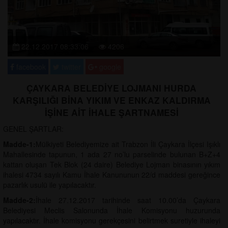
22.12.2017 08:33:06
4206
facebook
twitter
google
ÇAYKARA BELEDİYE LOJMANI HURDA
KARŞILIĞI BİNA YIKIM VE ENKAZ KALDIRMA
İŞİNE AİT İHALE ŞARTNAMESİ
GENEL ŞARTLAR:
Madde-1:
Mülkiyeti Belediyemize ait Trabzon İli Çaykara İlçesi Işıklı
Mahallesinde tapunun, 1 ada 27 no’lu parselinde bulunan B+Z+4
kattan oluşan Tek Blok (24 daire) Belediye Lojman binasının yıkım
ihalesi 4734 sayılı Kamu İhale Kanununun 22/d maddesi gereğince
pazarlık usulü ile yapılacaktır.
Madde-2:
İhale 27.12.2017 tarihinde saat 10.00’da Çaykara
Belediyesi Meclis Salonunda İhale Komisyonu huzurunda
yapılacaktır. İhale komisyonu gerekçesini belirtmek suretiyle ihaleyi