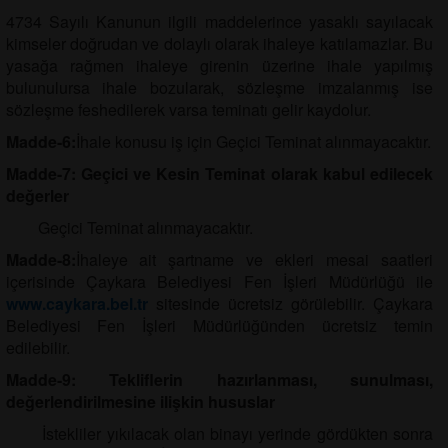
4734 Sayılı Kanunun ilgili maddelerince yasaklı sayılacak
kimseler doğrudan ve dolaylı olarak ihaleye katılamazlar. Bu
yasağa rağmen ihaleye girenin üzerine ihale yapılmış
bulunulursa ihale bozularak, sözleşme imzalanmış ise
sözleşme feshedilerek varsa teminatı gelir kaydolur.
Madde-6:
İhale konusu iş için Geçici Teminat alınmayacaktır.
Madde-7: Geçici ve Kesin Teminat olarak kabul edilecek
değerler
Geçici Teminat alınmayacaktır.
Madde-8:
İhaleye ait şartname ve ekleri mesai saatleri
içerisinde Çaykara Belediyesi Fen İşleri Müdürlüğü ile
www.caykara.bel.tr
sitesinde ücretsiz görülebilir. Çaykara
Belediyesi Fen İşleri Müdürlüğünden ücretsiz temin
edilebilir.
Madde-9: Tekliflerin hazırlanması, sunulması,
değerlendirilmesine ilişkin hususlar
İstekliler yıkılacak olan binayı yerinde gördükten sonra