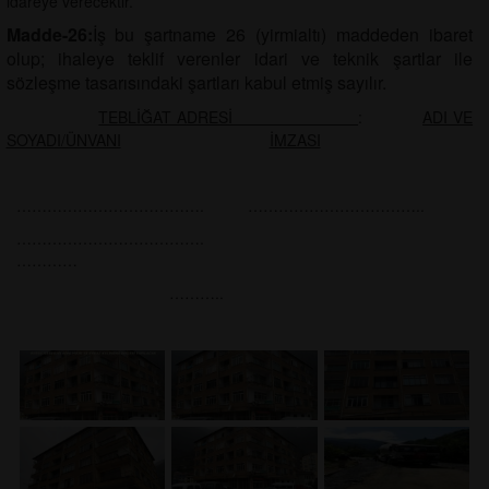
idareye verecektir.
Madde-26:
İş bu şartname 26 (yirmialtı) maddeden ibaret
olup; ihaleye teklif verenler idari ve teknik şartlar ile
sözleşme tasarısındaki şartları kabul etmiş sayılır.
TEBLİĞAT ADRESİ
:
ADI VE
SOYADI/ÜNVANI
İMZASI
………………………………. ……………………………..
……………………………
…………
………..