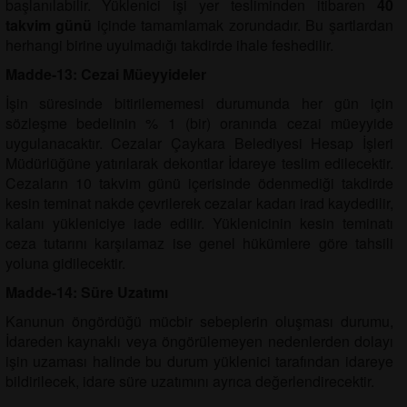
başlanılabilir. Yüklenici işi yer tesliminden itibaren
40
takvim günü
içinde tamamlamak zorundadır. Bu şartlardan
herhangi birine uyulmadığı takdirde ihale feshedilir.
Madde-13: Cezai Müeyyideler
İşin süresinde bitirilememesi durumunda her gün için
sözleşme bedelinin % 1 (bir) oranında cezai müeyyide
uygulanacaktır. Cezalar Çaykara Belediyesi Hesap İşleri
Müdürlüğüne yatırılarak dekontlar İdareye teslim edilecektir.
Cezaların 10 takvim günü içerisinde ödenmediği takdirde
kesin teminat nakde çevrilerek cezalar kadarı irad kaydedilir,
kalanı yükleniciye iade edilir. Yüklenicinin kesin teminatı
ceza tutarını karşılamaz ise genel hükümlere göre tahsili
yoluna gidilecektir.
Madde-14:
Süre Uzatımı
Kanunun öngördüğü mücbir sebeplerin oluşması durumu,
İdareden kaynaklı veya öngörülemeyen nedenlerden dolayı
işin uzaması halinde bu durum yüklenici tarafından idareye
bildirilecek, idare süre uzatımını ayrıca değerlendirecektir.