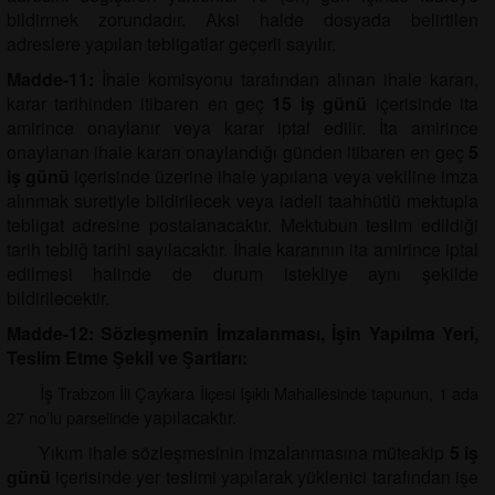
bildirmek zorundadır. Aksi halde dosyada belirtilen
adreslere yapılan tebligatlar geçerli sayılır.
Madde-11:
İhale komisyonu tarafından alınan ihale kararı,
karar tarihinden itibaren en geç
15 iş günü
içerisinde ita
amirince onaylanır veya karar iptal edilir. İta amirince
onaylanan ihale kararı onaylandığı günden itibaren en geç
5
iş günü
içerisinde üzerine ihale yapılana veya vekiline imza
alınmak suretiyle bildirilecek veya iadeli taahhütlü mektupla
tebligat adresine postalanacaktır. Mektubun teslim edildiği
tarih tebliğ tarihi sayılacaktır. İhale kararının ita amirince iptal
edilmesi halinde de durum istekliye aynı şekilde
bildirilecektir.
Madde-12: Sözleşmenin İmzalanması, İşin Yapılma Yeri,
Teslim Etme Şekil ve Şartları:
İş
Trabzon İli Çaykara İlçesi Işıklı Mahallesinde tapunun, 1 ada
yapılacaktır.
27 no’lu parselinde
Yıkım ihale sözleşmesinin imzalanmasına müteakip
5 iş
günü
içerisinde yer teslimi yapılarak yüklenici tarafından işe