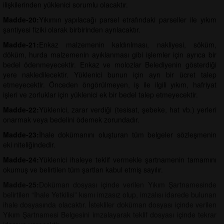
ilişkilerinden yüklenici sorumlu olacaktır.
Madde-20:
Yıkımın yapılacağı parsel etrafındaki parseller ile yıkım
şantiyesi fiziki olarak birbirinden ayrılacaktır.
Madde-21:
Enkaz malzemenin kaldırılması, nakliyesi, söküm,
döküm, hurda malzemenin ayıklanması gibi işlemler için ayrıca bir
bedel ödenmeyecektir. Enkaz ve molozlar Belediyenin gösterdiği
yere nakledilecektir. Yüklenici bunun için ayrı bir ücret talep
etmeyecektir. Önceden öngörülmeyen, iş ile ilgili yıkım, hafriyat
işleri ve zorluklar için yüklenici ek bir bedel talep etmeyecektir.
Madde-22:
Yüklenici, zarar verdiği (tesisat, şebeke, hat vb.) yerleri
onarmak veya bedelini ödemek zorundadır.
Madde-23:
İhale dokümanını oluşturan tüm belgeler sözleşmenin
eki niteliğindedir.
Madde-24:
Yüklenici ihaleye teklif vermekle şartnamenin tamamını
okumuş ve belirtilen tüm şartları kabul etmiş sayılır.
Madde-25:
Doküman dosyası içinde verilen Yıkım Şartnamesinde
belirtilen “İhale Yetkilisi” kısmı imzasız olup, imzalısı idarede bulunan
ihale dosyasında olacaktır. İstekliler doküman dosyası içinde verilen
Yıkım Şartnamesi Belgesini imzalayarak teklif dosyası içinde tekrar