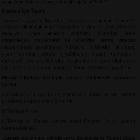
yapıp yapmamakta ve uygun bedeli tespitte serbesttir.
Madde-3:İşin Tanımı
Trabzon İli Çaykara İlçesi Işıklı Mahallesinde tapunun, 1 ada 27
no’lu parselinde bulunan B+Z+4 kattan oluşan Tek Blok (24 daire)
yıkılması, yıkımdan önce
Belediye Lojman binasının
alınabilecek malzemeler ile yıkımdan sonra çıkacak
malzemelerin ayrıştırılarak yüklenici tarafından alınması,
yıkım sonrası ortaya çıkabilecek inşaat hafriyatının
merkezde Çaykara Belediye Başkanlığının gösterdiği alana
taşınarak temizlenmesi işinin yüklenici tarafından yapılması.
Madde-4:İhaleye katılmak isteyen isteklilerde aranacak
şartlar
A-Dilekçe (İhaleye konu taşınmazın ihale öncesi bizzat
görülerek ihaleye katıldığına dair)
B-Tebligat Adresi
C-Ticaret ve Sanayi Odası Kayıt Belgesi (2017 yılında
alınmış olacak)
-Gerçek kişi olması halinde varsa ilgisine göre Ticaret Odası