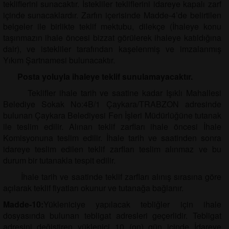
tekliflerini sunacaktır. İstekliler tekliflerini idareye kapalı zarf
içinde sunacaklardır. Zarfın içerisinde Madde-4’de belirtilen
belgeler ile birlikte teklif mektubu, dilekçe (İhaleye konu
taşınmazın ihale öncesi bizzat görülerek ihaleye katıldığına
dair), ve istekliler tarafından kaşelenmiş ve imzalanmış
Yıkım Şartnamesi bulunacaktır.
Posta yoluyla ihaleye teklif sunulamayacaktır.
Teklifler ihale tarih ve saatine kadar Işıklı Mahallesi
Belediye Sokak No:4B/1 Çaykara/TRABZON adresinde
bulunan Çaykara Belediyesi Fen İşleri Müdürlüğüne tutanak
ile teslim edilir. Alınan teklif zarfları ihale öncesi İhale
Komisyonuna teslim edilir. İhale tarih ve saatinden sonra
idareye teslim edilen teklif zarfları teslim alınmaz ve bu
durum bir tutanakla tespit edilir.
İhale tarih ve saatinde teklif zarfları alınış sırasına göre
açılarak teklif fiyatları okunur ve tutanağa bağlanır.
Madde-10:
Yükleniciye yapılacak tebliğler için ihale
dosyasında bulunan tebligat adresleri geçerlidir. Tebligat
adresini değiştiren yüklenici 10 (on) gün içinde İdareye