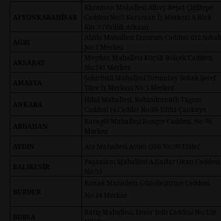
Karaman Mahallesi Albay Reşat Çiğiltepe
AFYONKARAHİSAR
Caddesi No:9 Karaman İş Merkezi A Blok
Kat:3 (Valilik Arkası)
Abide Mahallesi Erzurum Caddesi 612 Soka
AĞRI
No:1 Merkez
Meydan Mahallesi Küçük Bölçek Caddesi
AKSARAY
No:141 Merkez
Şehirüstü Mahallesi Torumtay Sokak Şeref
AMASYA
Yüce İş Merkezi No:5 Merkez
Hilal Mahallesi, Rabindranath Tagore
ANKARA
Caddesi (4.Cadde) No:66 Yıldız Çankaya
Karagöl Mahallesi Kongre Caddesi, No:76
ARDAHAN
Merkez
AYDIN
Ata Mahallesi Astim OSB No:98 Efeler
Paşaalanı Mahallesi A.Gaffar Okan Caddesi
BALIKESİR
No:53
Konak Mahallesi, Güzelleştirme Caddesi,
BURDUR
No:14 Merkez
Barış Mahallesi, İzmir Yolu Caddesi No:158
BURSA