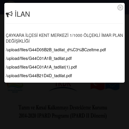
Togg
İLAN
navig
ÜÇÜNCÜ BAŞVURU ÇAĞRI İLANI
(Tarım ve Kırsal Kalkınmayı Destekleme
ÇAYKARA İLÇESİ KENT MERKEZİ 1/1000 ÖLÇEKLİ İMAR PLAN
Kurumu)
DEĞİŞİKLİĞİ
/upload/files/G44D05B2B_tadilat_d%C3%BCzeltme.pdf
Anasayfa
Haber Arşivi
/upload/files/G44C01A1B_tadilat.pdf
/upload/files/G44C01A1A_tadilat(1).pdf
/upload/files/G44B21D4D_tadilat.pdf