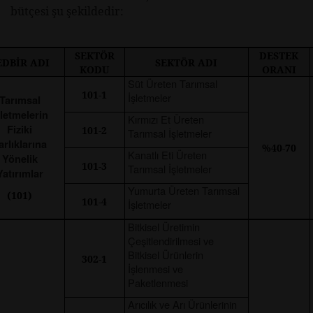
bütçesi şu şekildedir:
SEKTÖR
DESTEK
EDBİR ADI
SEKTÖR ADI
KODU
ORANI
Süt Üreten Tarımsal
101-1
İşletmeler
Tarımsal
şletmelerin
Kırmızı Et Üreten
Fiziki
101-2
Tarımsal İşletmeler
arlıklarına
%40-70
Kanatlı Eti Üreten
Yönelik
101-3
Tarımsal İşletmeler
Yatırımlar
Yumurta Üreten Tarımsal
(101)
101-4
İşletmeler
Bitkisel Üretimin
Çeşitlendirilmesi ve
Bitkisel Ürünlerin
302-1
İşlenmesi ve
Paketlenmesi
Arıcılık ve Arı Ürünlerinin