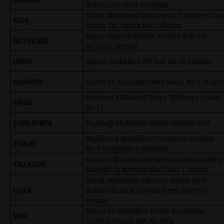
Bulvarı No:507/A Yenişehir
Kültür Mahallesi Hürriyet Cad. Merkez Cam
MUŞ
Arkası 182. Sokak No:7 Merkez
Kapucubaşı Mahallesi Atatürk Bulvarı
NEVŞEHİR
No:105/1 Merkez
ORDU
Akyazı Mahallesi 793 Sok. No:18 Merkez
SAMSUN
Güzelyalı Mahallesi 3004 Sokak No:7 Atak
Mevlana Mahallesi Yahya Yerlikaya Sokak
SİVAS
No:17
ŞANLIURFA
Paşabağı Mahallesi Adalet Caddesi No:9
Yeşilirmak Mahallesi Çeçenistan Caddesi
TOKAT
No:7 Cangözler İş Merkezi
Kaşüstü Mahallesi Devlet Karayolu Caddesi
TRABZON
Köleoğlu İş Merkezi No:53 Kat:1 Yomra
Durak Mahallesi Gülseven Sokak No:6
UŞAK
Ankara-İzmir Karayolu Üzeri, Dörtyol-
Merkez
Bahçıvan Mahallesi Kazım Karabekir
VAN
Caddesi Turşak Apt. No:66/A