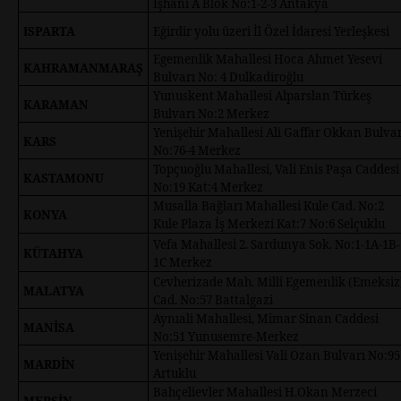
İşhanı A Blok No:1-2-3 Antakya
ISPARTA
Eğirdir yolu üzeri İl Özel İdaresi Yerleşkesi
Egemenlik Mahallesi Hoca Ahmet Yesevi
KAHRAMANMARAŞ
Bulvarı No: 4 Dulkadiroğlu
Yunuskent Mahallesi Alparslan Türkeş
KARAMAN
Bulvarı No:2 Merkez
Yenişehir Mahallesi Ali Gaffar Okkan Bulvar
KARS
No:76-4 Merkez
Topçuoğlu Mahallesi, Vali Enis Paşa Caddesi
KASTAMONU
No:19 Kat:4 Merkez
Musalla Bağları Mahallesi Kule Cad. No:2
KONYA
Kule Plaza İş Merkezi Kat:7 No:6 Selçuklu
Vefa Mahallesi 2. Sardunya Sok. No:1-1A-1B-
KÜTAHYA
1C Merkez
Cevherizade Mah. Milli Egemenlik (Emeksiz
MALATYA
Cad. No:57 Battalgazi
Aynıali Mahallesi, Mimar Sinan Caddesi
MANİSA
No:51 Yunusemre-Merkez
Yenişehir Mahallesi Vali Ozan Bulvarı No:95
MARDİN
Artuklu
Bahçelievler Mahallesi H.Okan Merzeci
MERSİN