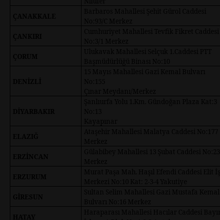
Nilüfer
Barbaros Mahallesi Şehit Gürol Caddesi
ÇANAKKALE
No:93/C Merkez
Cumhuriyet Mahallesi Tevfik Fikret Caddesi
ÇANKIRI
No:3/1 Merkez
Ulukavak Mahallesi Selçuk 1.Caddesi PTT
ÇORUM
Başmüdürlüğü Binası No:10
15 Mayıs Mahallesi Gazi Kemal Bulvarı
DENİZLİ
No:155
Çınar Meydanı/Merkez
Şanlıurfa Yolu 1.Km. Gündoğan Plaza Kat:3
DİYARBAKIR
No:13
Kayapınar
Ataşehir Mahallesi Malatya Caddesi No:177
ELAZIĞ
Merkez
Gülabibey Mahallesi 13 Şubat Caddesi No:23
ERZİNCAN
Merkez
Murat Paşa Mah. Haşıl Efendi Caddesi Elit İ
ERZURUM
Merkezi No:10 Kat: 2-3-4 Yakutiye
Sultan Selim Mahallesi Gazi Mustafa Kemal
GİRESUN
Bulvarı No:16 Merkez
Haraparası Mahallesi Hacılar Caddesi Bayı
HATAY