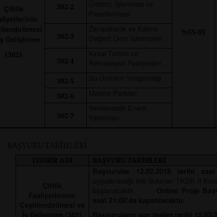
Üretimi, İşlenmesi ve
302-2
Çiftlik
Paketlenmesi
liyetlerinin
Zanaatkarlık ve Katma
tlendirilmesi
%55-65
302-3
Değerli Ürün İşletmeleri
İş Geliştirme
Kırsal Turizm ve
(302)
302-4
Rekreasyon Faaliyetleri
Su Ürünleri Yetiştiriciliği
302-5
Makine Parkları
302-6
Yenilenebilir Enerji
302-7
Yatırımları
BAŞVURU TARİHLERİ
TEDBİR ADI
BAŞVURU TARİHLERİ
Başvurular 12.02.2018 tarihi saat
uygulanacağı ilde bulunan TKDK İl Koor
Çiftlik
başlanacaktır.
Online Proje Başv
Faaliyetlerinin
saat 21:00’da kapatılacaktır.
Çeşitlendirilmesi ve
İş Geliştirme (302)
Başvuruların son teslim tarihi 15.03.2