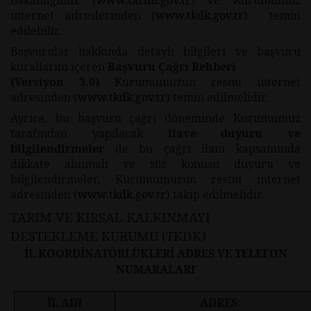
internet adreslerinden (
www.tkdk.gov.tr
) temin
edilebilir.
Başvurular hakkında detaylı bilgileri ve başvuru
kurallarını içeren
Başvuru Çağrı Rehberi
(Versiyon 3.0)
Kurumumuzun resmi internet
adresinden (
www.tkdk.gov.tr
) temin edilmelidir.
Ayrıca, bu başvuru çağrı döneminde Kurumumuz
tarafından yapılacak
ilave duyuru ve
bilgilendirmeler
de bu çağrı ilanı kapsamında
dikkate alınmalı ve söz konusu duyuru ve
bilgilendirmeler, Kurumumuzun resmi internet
adresinden (
www.tkdk.gov.tr
) takip edilmelidir.
TARIM VE KIRSAL KALKINMAYI
DESTEKLEME KURUMU (TKDK)
İL KOORDİNATÖRLÜKLERİ ADRES VE TELEFON
NUMARALARI
İL ADI
ADRES