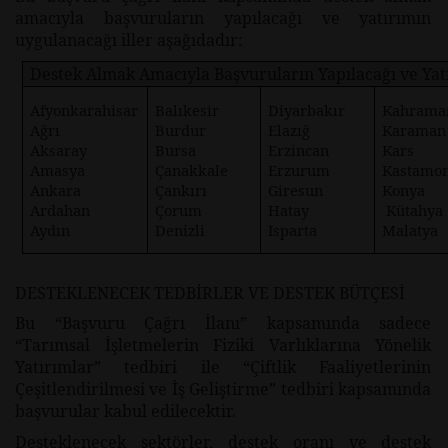
amacıyla başvuruların yapılacağı ve yatırımın
uygulanacağı iller aşağıdadır:
Destek Almak Amacıyla Başvuruların Yapılacağı ve Yat
Afyonkarahisar
Balıkesir
Diyarbakır
Kahrama
Ağrı
Burdur
Elazığ
Karaman
Aksaray
Bursa
Erzincan
Kars
Amasya
Çanakkale
Erzurum
Kastamo
Ankara
Çankırı
Giresun
Konya
Ardahan
Çorum
Hatay
Kütahya
Aydın
Denizli
Isparta
Malatya
DESTEKLENECEK TEDBİRLER VE DESTEK BÜTÇESİ
Bu “Başvuru Çağrı İlanı” kapsamında sadece
“Tarımsal İşletmelerin Fiziki Varlıklarına Yönelik
Yatırımlar”
tedbiri ile
“Çiftlik Faaliyetlerinin
Çeşitlendirilmesi ve İş Geliştirme”
tedbiri kapsamında
başvurular kabul edilecektir.
Desteklenecek sektörler, destek oranı ve destek