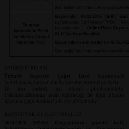
Son teslim tarihinden sonra yapılacak ba
Başvurular 01.03.2018 tarihi saat
uygulanacağı ilde bulunan TKDK İl Koor
Tarımsal
başlanacaktır.
Online Proje Başvuru
İşletmelerin Fiziki
21:00’da kapatılacaktır.
Varlıklarına Yönelik
Yatırımlar (101)
Başvuruların son teslim tarihi 05.04.2
Son teslim tarihinden sonra yapılacak ba
YATIRIM SÜRELERİ
Üçüncü Başvuru Çağrı İlanı
kapsamında
hazırlanacak başvurularda yatırım süreleri en fazla
18 (on sekiz)
ay
olarak planlanmalıdır.
Taksitlendirmenin nasıl yapılacağı ile ilgili bilgiler
Başvuru Çağrı Rehberinde yer almaktadır.
BAŞVURULAR İLE İLGİLİ BİLGİLER
2014-2020 IPARD Programının güncel hali,
Bakanlığımız (
www.tarim.gov.tr
) ve Kurumumuz