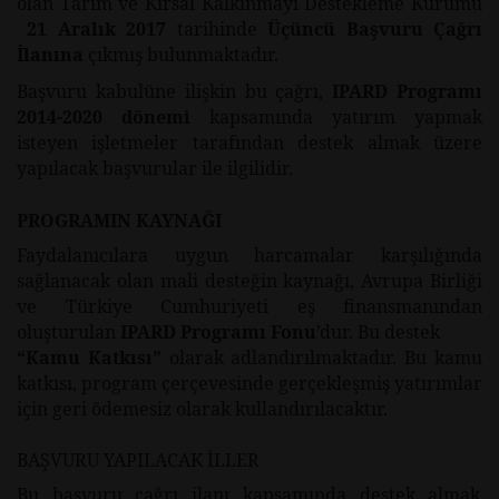
olan Tarım ve Kırsal Kalkınmayı Destekleme Kurumu
21 Aralık 2017
tarihinde
Üçüncü Başvuru Çağrı
İlanına
çıkmış bulunmaktadır.
Başvuru kabulüne ilişkin bu çağrı,
IPARD Programı
2014-2020 dönemi
kapsamında yatırım yapmak
isteyen işletmeler tarafından destek almak üzere
yapılacak başvurular ile ilgilidir.
PROGRAMIN KAYNAĞI
Faydalanıcılara uygun harcamalar karşılığında
sağlanacak olan mali desteğin kaynağı, Avrupa Birliği
ve Türkiye Cumhuriyeti eş finansmanından
oluşturulan
IPARD Programı Fonu
’dur. Bu destek
“Kamu Katkısı”
olarak adlandırılmaktadır. Bu kamu
katkısı, program çerçevesinde gerçekleşmiş yatırımlar
için geri ödemesiz olarak kullandırılacaktır.
BAŞVURU YAPILACAK İLLER
Bu başvuru çağrı ilanı kapsamında destek almak