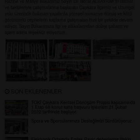
Hazine ve Maliye Bakanımız Sayın Dr. Berat ALBAYRAK'ın talimat
ve takipleriyle çalışmalarına başlanan Çaykara İlçemiz ve Uzungöl
yolu üzerinde bulunan yapılarda yöresel mimariye dönüş ve kötü
görünümlü cephelerin kaplama çalışmaları hızlı bir şekilde devam
ediyor. Sayın Bakanımıza ilgi ve alakalarından dolayı şahsım ve
ilçem adına teşekkür ediyorum.
SON EKLENENLER
TOKİ Çaykara Kentsel Dönüşüm Projesi kapsamında
1 Etap 68 konut satış başvuru işlemleri 21 Şubat
2022 tarihinde başlıyor.
Spora ve Sporcularımıza Desteğimizi Sürdürüyoruz.
Elektronik Ortamda Emlak Rayiç değerlerine İlişkin