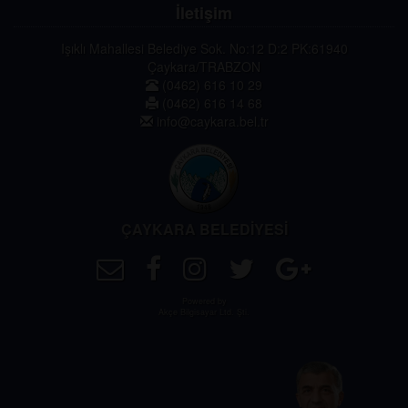
İletişim
Işıklı Mahallesi Belediye Sok. No:12 D:2 PK:61940
Çaykara/TRABZON
(0462) 616 10 29
(0462) 616 14 68
info@caykara.bel.tr
ÇAYKARA BELEDİYESİ
Powered by
Akçe Bilgisayar Ltd. Şti.