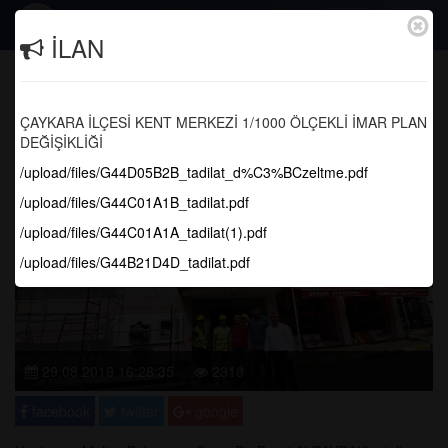
Togg
İLAN
navig
Cephe Yenileme Çalışmaları Devam
Ediyor
ÇAYKARA İLÇESİ KENT MERKEZİ 1/1000 ÖLÇEKLİ İMAR PLAN
DEĞİŞİKLİĞİ
Anasayfa
Haber Arşivi
/upload/files/G44D05B2B_tadilat_d%C3%BCzeltme.pdf
/upload/files/G44C01A1B_tadilat.pdf
/upload/files/G44C01A1A_tadilat(1).pdf
/upload/files/G44B21D4D_tadilat.pdf
29.08.2019 16:28:35
2318
facebook
twitter
google