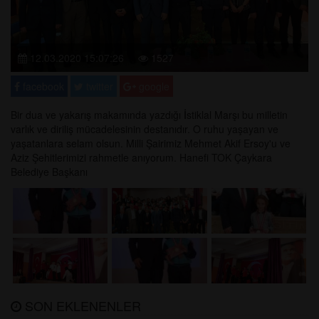
12.03.2020 15:07:26
1527
facebook
twitter
google
Bir dua ve yakarış makamında yazdığı
İ
stiklal Marşı bu milletin
varlık ve diriliş mücadelesinin destanıdır. O ruhu yaşayan ve
yaşatanlara selam olsun. Milli Şairimiz Mehmet Akif Ersoy'u ve
Aziz Şehitlerimizi rahmetle anıyorum. Hanefi TOK Çaykara
Belediye Başkanı
SON EKLENENLER