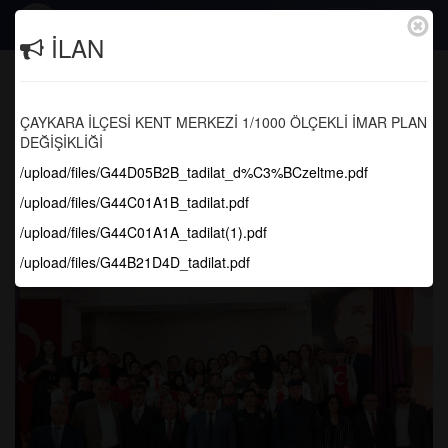
Togg
İLAN
navig
Belediye Başkanımız Hanefi Tok, 12
Mart İstiklal Marşı'nın Kabülü ve
ÇAYKARA İLÇESİ KENT MERKEZİ 1/1000 ÖLÇEKLİ İMAR PLAN
Mehmet Akif Ersoy'u Anma Günü
DEĞİŞİKLİĞİ
münasebetiyle düzenlenen programa
/upload/files/G44D05B2B_tadilat_d%C3%BCzeltme.pdf
katıldı.
/upload/files/G44C01A1B_tadilat.pdf
Anasayfa
Haber Arşivi
/upload/files/G44C01A1A_tadilat(1).pdf
/upload/files/G44B21D4D_tadilat.pdf