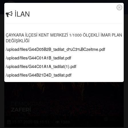
Togg
İLAN
navig
Demokrasi Nöbetimiz Hiç Bitmeyecek
ÇAYKARA İLÇESİ KENT MERKEZİ 1/1000 ÖLÇEKLİ İMAR PLAN
Anasayfa
Haber Arşivi
DEĞİŞİKLİĞİ
/upload/files/G44D05B2B_tadilat_d%C3%BCzeltme.pdf
/upload/files/G44C01A1B_tadilat.pdf
/upload/files/G44C01A1A_tadilat(1).pdf
/upload/files/G44B21D4D_tadilat.pdf
15.07.2020 09:10:51
1389