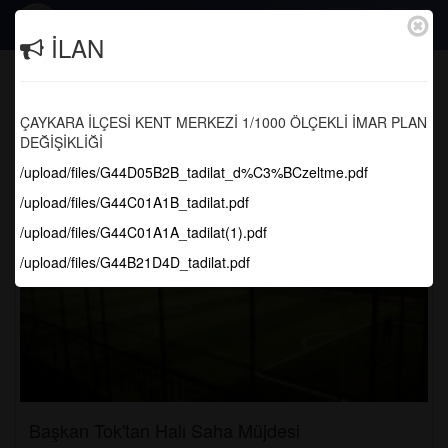
Togg
İLAN
navig
Haber Arşivi
ÇAYKARA İLÇESİ KENT MERKEZİ 1/1000 ÖLÇEKLİ İMAR PLAN
Anasayfa
Tüm Haberler
Filtrele
DEĞİŞİKLİĞİ
/upload/files/G44D05B2B_tadilat_d%C3%BCzeltme.pdf
/upload/files/G44C01A1B_tadilat.pdf
/upload/files/G44C01A1A_tadilat(1).pdf
/upload/files/G44B21D4D_tadilat.pdf
Başkan Tok'tan Halı Saha Müjdesi