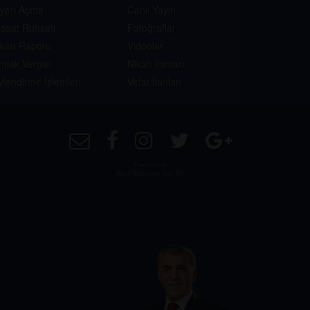
şyeri Açma
Canlı Yayın
nşaat Ruhsatı
Fotoğraflar
skan Raporu
Videolar
mlak Vergisi
Nikah İlanları
vlendirme İşlemleri
Vefat İlanları
Powered by
Akçe Bilgisayar Ltd. Şti.