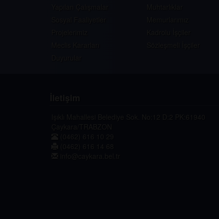
Yapılan Çalışmalar
Muhtarlıklar
Sosyal Faaliyetler
Memurlarımız
Projelerimiz
Kadrolu İşçiler
Meclis Kararları
Sözleşmeli İşçiler
Duyurular
İletişim
Işıklı Mahallesi Belediye Sok. No:12 D:2 PK:61940
Çaykara/TRABZON
(0462) 616 10 29
(0462) 616 14 68
info@caykara.bel.tr