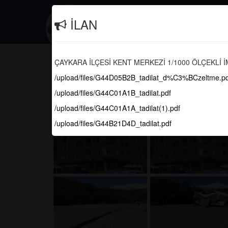
İletişim
(0462) 616 10 29
İLAN
Güncel
ÇAYKARA BELEDİYE LOJMA
ÇAYKARA İLÇESİ KENT MERKEZİ 1/1000 ÖLÇEKLİ İ
BİNA YIKIM VE ENKAZ KALDIR
/upload/files/G44D05B2B_tadilat_d%C3%BCzeltme.pd
ŞARTNAMESİ
/upload/files/G44C01A1B_tadilat.pdf
/upload/files/G44C01A1A_tadilat(1).pdf
/upload/files/G44B21D4D_tadilat.pdf