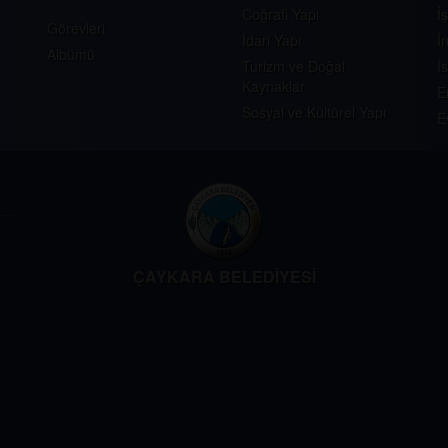
Coğrafi Yapı
İ
Görevleri
İdari Yapı
İ
Albümü
Turizm ve Doğal
İ
Kaynaklar
E
Sosyal ve Kültürel Yapı
E
ÇAYKARA BELEDİYESİ