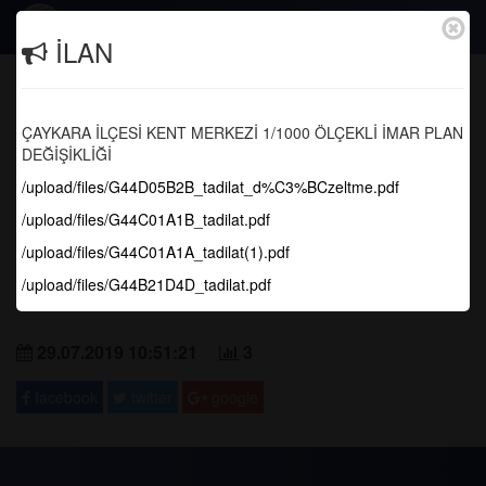
Togg
İLAN
navig
Trabzon'un Fethinin 557. Yıldönümü
Kutlamaları
ÇAYKARA İLÇESİ KENT MERKEZİ 1/1000 ÖLÇEKLİ İMAR PLAN
DEĞİŞİKLİĞİ
Anasayfa
Tüm Fotoğraflar
/upload/files/G44D05B2B_tadilat_d%C3%BCzeltme.pdf
/upload/files/G44C01A1B_tadilat.pdf
/upload/files/G44C01A1A_tadilat(1).pdf
/upload/files/G44B21D4D_tadilat.pdf
29.07.2019 10:51:21
3
facebook
twitter
google