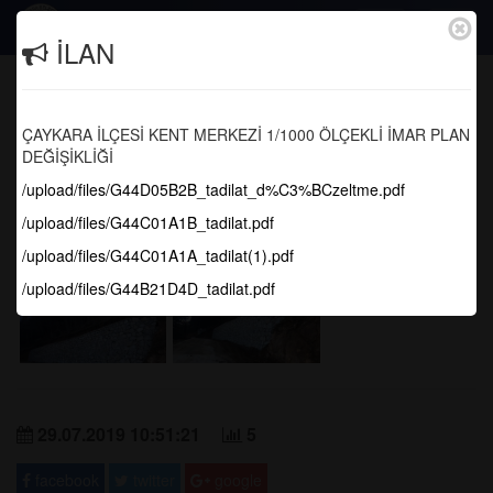
Togg
İLAN
navig
TAŞ DUVAR ÇALIŞMALARI
DEVAM EDİYOR..
ÇAYKARA İLÇESİ KENT MERKEZİ 1/1000 ÖLÇEKLİ İMAR PLAN
DEĞİŞİKLİĞİ
Anasayfa
Tüm Fotoğraflar
/upload/files/G44D05B2B_tadilat_d%C3%BCzeltme.pdf
/upload/files/G44C01A1B_tadilat.pdf
/upload/files/G44C01A1A_tadilat(1).pdf
/upload/files/G44B21D4D_tadilat.pdf
29.07.2019 10:51:21
5
facebook
twitter
google