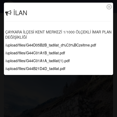
Togg
İLAN
navig
Bugün Sahada Neler Yapıyoruz
ÇAYKARA İLÇESİ KENT MERKEZİ 1/1000 ÖLÇEKLİ İMAR PLAN
Anasayfa
Yapılan Çalışmalar
DEĞİŞİKLİĞİ
/upload/files/G44D05B2B_tadilat_d%C3%BCzeltme.pdf
/upload/files/G44C01A1B_tadilat.pdf
/upload/files/G44C01A1A_tadilat(1).pdf
/upload/files/G44B21D4D_tadilat.pdf