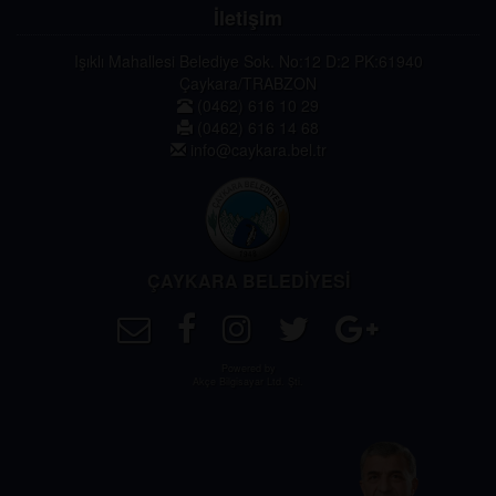
İletişim
Işıklı Mahallesi Belediye Sok. No:12 D:2 PK:61940
Çaykara/TRABZON
(0462) 616 10 29
(0462) 616 14 68
info@caykara.bel.tr
ÇAYKARA BELEDİYESİ
Powered by
Akçe Bilgisayar Ltd. Şti.