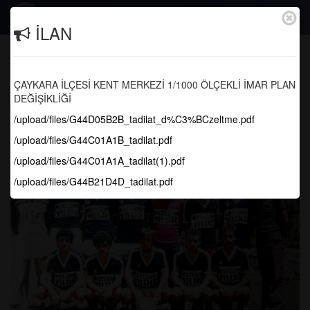
Togg
İLAN
navig
Çaykara’da Kaymakamlık Kupası
Başlıyor
ÇAYKARA İLÇESİ KENT MERKEZİ 1/1000 ÖLÇEKLİ İMAR PLAN
DEĞİŞİKLİĞİ
Anasayfa
Sosyal Faaliyetler
/upload/files/G44D05B2B_tadilat_d%C3%BCzeltme.pdf
/upload/files/G44C01A1B_tadilat.pdf
/upload/files/G44C01A1A_tadilat(1).pdf
/upload/files/G44B21D4D_tadilat.pdf