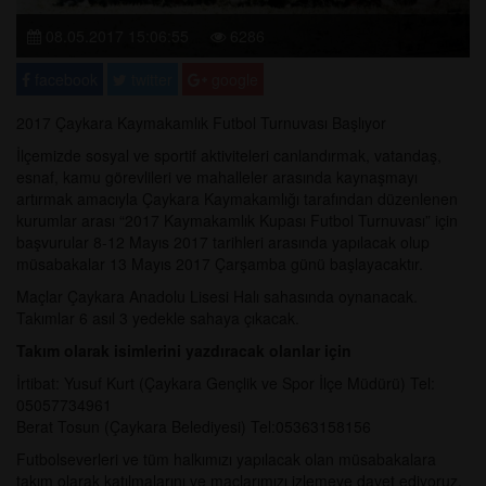
08.05.2017 15:06:55
6286
facebook
twitter
google
2017 Çaykara Kaymakamlık Futbol Turnuvası Başlıyor
İlçemizde sosyal ve sportif aktiviteleri canlandırmak, vatandaş,
esnaf, kamu görevlileri ve mahalleler arasında kaynaşmayı
artırmak amacıyla Çaykara Kaymakamlığı tarafından düzenlenen
kurumlar arası “2017 Kaymakamlık Kupası Futbol Turnuvası” için
başvurular 8-12 Mayıs 2017 tarihleri arasında yapılacak olup
müsabakalar 13 Mayıs 2017 Çarşamba günü başlayacaktır.
Maçlar Çaykara Anadolu Lisesi Halı sahasında oynanacak.
Takımlar 6 asıl 3 yedekle sahaya çıkacak.
Takım olarak isimlerini yazdıracak olanlar için
İrtibat: Yusuf Kurt (Çaykara Gençlik ve Spor İlçe Müdürü) Tel:
05057734961
Berat Tosun (Çaykara Belediyesi) Tel:05363158156
Futbolseverleri ve tüm halkımızı yapılacak olan müsabakalara
takım olarak katılmalarını ve maçlarımızı izlemeye davet ediyoruz.