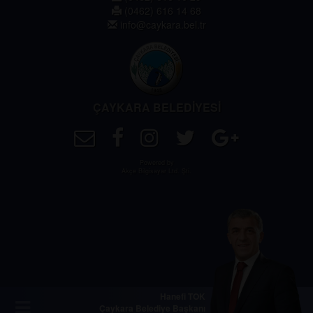
(0462) 616 14 68
info@caykara.bel.tr
ÇAYKARA BELEDİYESİ
Powered by
Akçe Bilgisayar Ltd. Şti.
Hanefi TOK
Çaykara Belediye Başkanı